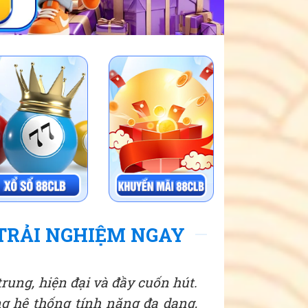
K TRẢI NGHIỆM NGAY
trung, hiện đại và đầy cuốn hút.
ng hệ thống tính năng đa dạng,