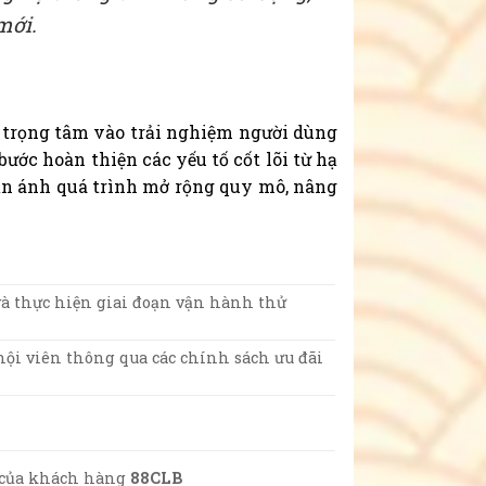
mới.
ặt trọng tâm vào trải nghiệm người dùng
bước hoàn thiện các yếu tố cốt lõi từ hạ
hản ánh quá trình mở rộng quy mô, nâng
và thực hiện giai đoạn vận hành thử
 hội viên thông qua các chính sách ưu đãi
o của khách hàng
88CLB