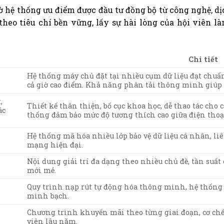
hờ hệ thống ưu điểm được đầu tư đồng bộ từ công nghệ, d
theo tiêu chí bền vững, lấy sự hài lòng của hội viên 
Chi tiết
Hệ thống máy chủ đặt tại nhiều cụm dữ liệu đạt chuẩn 
cả giờ cao điểm. Khả năng phân tải thông minh giúp 
,
Thiết kế thân thiện, bố cục khoa học, dễ thao tác cho
ác
thống đảm bảo mức độ tương thích cao giữa điện thoạ
Hệ thống mã hóa nhiều lớp bảo vệ dữ liệu cá nhân, l
mạng hiện đại.
Nội dung giải trí đa dạng theo nhiều chủ đề, tần suấ
mới mẻ.
Quy trình nạp rút tự động hóa thông minh, hệ thống k
minh bạch.
Chương trình khuyến mãi theo từng giai đoạn, cơ chế 
viên lâu năm.