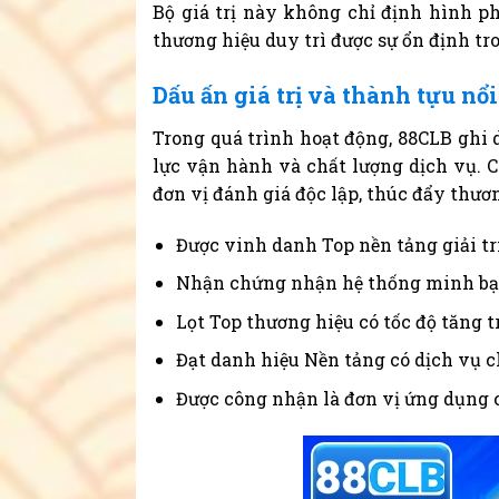
Bộ giá trị này không chỉ định hình p
thương hiệu duy trì được sự ổn định t
Dấu ấn giá trị và thành tựu nổ
Trong quá trình hoạt động, 88CLB ghi d
lực vận hành và chất lượng dịch vụ. C
đơn vị đánh giá độc lập, thúc đẩy thư
Được vinh danh Top nền tảng giải tr
Nhận chứng nhận hệ thống minh bạch,
Lọt Top thương hiệu có tốc độ tăng 
Đạt danh hiệu Nền tảng có dịch vụ c
Được công nhận là đơn vị ứng dụng c