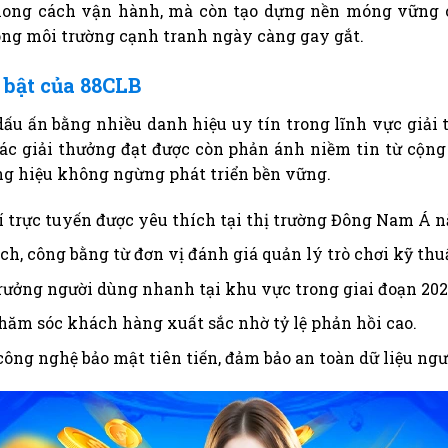
hong cách vận hành, mà còn tạo dựng nền móng vững ch
rong môi trường cạnh tranh ngày càng gay gắt.
i bật của 88CLB
ấu ấn bằng nhiều danh hiệu uy tín trong lĩnh vực giải t
ác giải thưởng đạt được còn phản ánh niềm tin từ cộng
ơng hiệu không ngừng phát triển bền vững.
í trực tuyến được yêu thích tại thị trường Đông Nam Á 
 công bằng từ đơn vị đánh giá quản lý trò chơi kỹ thuậ
trưởng người dùng nhanh tại khu vực trong giai đoạn 202
hăm sóc khách hàng xuất sắc nhờ tỷ lệ phản hồi cao.
ông nghệ bảo mật tiên tiến, đảm bảo an toàn dữ liệu ngư