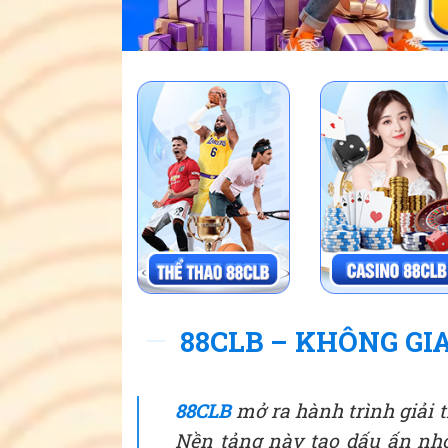
88CLB – KHÔNG GIA
88CLB
mở ra hành trình giải t
Nền tảng này tạo dấu ấn nhờ