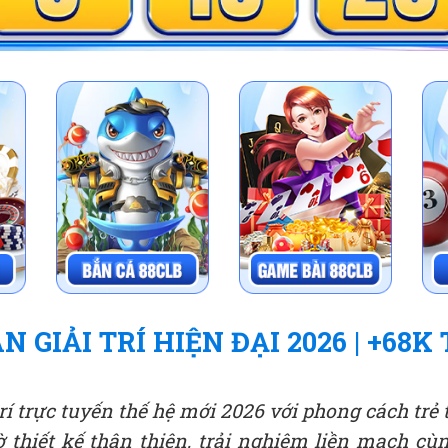
N GIẢI TRÍ HIỆN ĐẠI 2026 | +68
rí trực tuyến thế hệ mới 2026 với phong cách trẻ 
 thiết kế thân thiện, trải nghiệm liền mạch cù