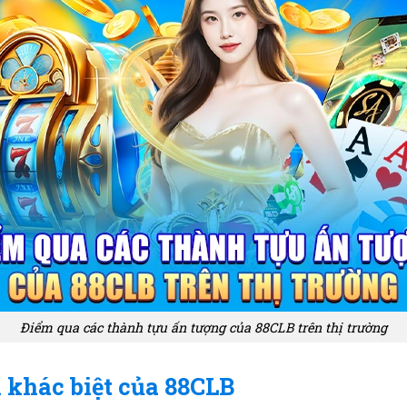
Điểm qua các thành tựu ấn tượng của 88CLB trên thị trường
 khác biệt của 88CLB