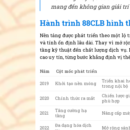
mang đến không gian giải trí
Hành trình 88CLB hình t
Nền tảng được phát triển theo một lộ t
và tính ổn định lâu dài. Thay vì mở rộn
tầng kỹ thuật đến chất lượng dịch vụ.
cao uy tín, từng bước khẳng định vị th
Năm
Cột mốc phát triển
Triển khai h
2019
Khởi tạo nền móng
trong nội bộ
Chiến lược gi
2020
Chính thức ra mắt
phù hợp
Tăng cường hạ
2021
Nâng cấp máy 
tầng
Đa dạng hóa dịch
2022
Mở rộng sảnh