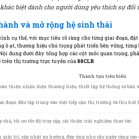
 khác biệt dành cho người dùng yêu thích sự đổi 
hành và mở rộng hệ sinh thái
rình cụ thể, với mục tiêu rõ ràng cho từng giai đoạn, đ
g ồ ạt, thương hiệu chú trọng phát triển bền vững, từng 
 Nội dung dưới đây tổng hợp các cột mốc quan trọng, p
ế trên thị trường trực tuyến của
88CLB
:
Thành tựu tiêu biểu
oàn thiện nhận diện thương hiệu, thiết lập hệ thống cơ bản 
ai đoạn đầu tập trung vào việc tiếp cận thị trường và thu hút
chủ, tối ưu tốc độ truy cập, cải thiện trải nghiệm thao tác
 giải trí, cập nhật xu hướng, đáp ứng nhu cầu ngày càng ca