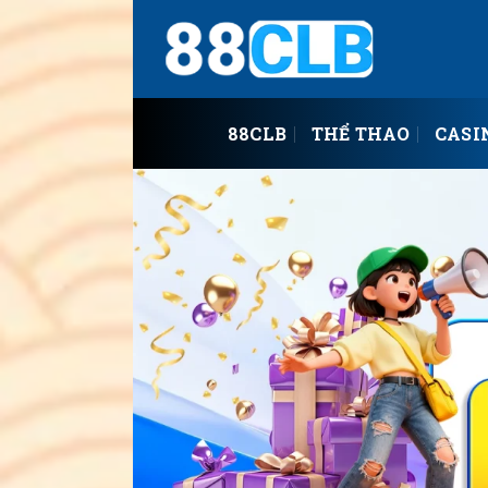
Chuyển
đến
nội
dung
88CLB
THỂ THAO
CASI