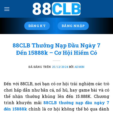
Chuyển
đến
nội
dung
ĐĂNG KÝ
ĐĂNG NHẬP
88CLB Thưởng Nạp Đầu Ngày 7
Đến 15888k – Cơ Hội Hiếm Có
ĐÃ ĐĂNG TRÊN
25/12/2024
BỞI
ADMIN
Đến với 88CLB, nơi bạn có cơ hội trải nghiệm các trò
chơi hấp dẫn như bắn cá, nổ hũ, hay game bài và có
thể nhận thưởng khủng lên đến 15.888K. Chương
trình khuyến mãi
88CLB thưởng nạp đầu ngày 7
đến 15888k
chính là cơ hội không thể bỏ qua dành