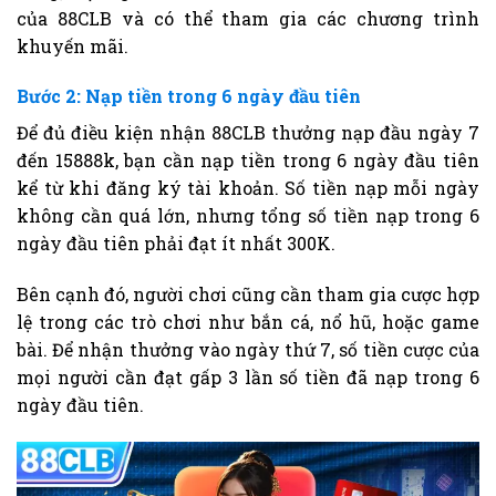
của 88CLB và có thể tham gia các chương trình
khuyến mãi.
Bước 2: Nạp tiền trong 6 ngày đầu tiên
Để đủ điều kiện nhận
88CLB thưởng nạp đầu ngày 7
đến 15888k
, bạn cần nạp tiền trong 6 ngày đầu tiên
kể từ khi đăng ký tài khoản. Số tiền nạp mỗi ngày
không cần quá lớn, nhưng tổng số tiền nạp trong 6
ngày đầu tiên phải đạt ít nhất 300K.
Bên cạnh đó, người chơi cũng cần tham gia cược hợp
lệ trong các trò chơi như bắn cá, nổ hũ, hoặc game
bài. Để nhận thưởng vào ngày thứ 7, số tiền cược của
mọi người cần đạt gấp 3 lần số tiền đã nạp trong 6
ngày đầu tiên.