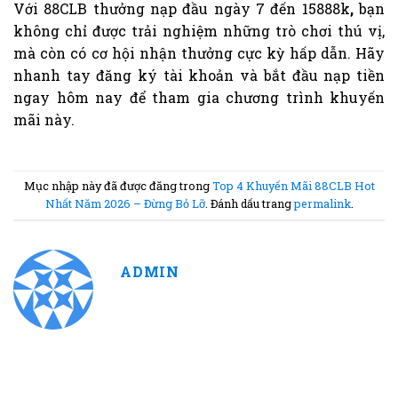
Với
88CLB thưởng nạp đầu ngày 7 đến 15888k
,
bạn
không chỉ được trải nghiệm những trò chơi thú vị,
mà còn có cơ hội nhận thưởng cực kỳ hấp dẫn. Hãy
nhanh tay đăng ký tài khoản và bắt đầu nạp tiền
ngay hôm nay để tham gia chương trình khuyến
mãi này.
Mục nhập này đã được đăng trong
Top 4 Khuyến Mãi 88CLB Hot
Nhất Năm 2026 – Đừng Bỏ Lỡ
. Đánh dấu trang
permalink
.
ADMIN