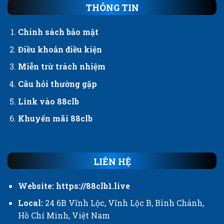
THÔNG TIN
Chính sách bảo mật
Điều khoản điều kiện
Miễn trừ trách nhiệm
Câu hỏi thường gặp
Link vào 88clb
Khuyến mãi 88clb
LIÊN HỆ
Website:
https://88clb1.live
Local:
24 6B Vĩnh Lộc, Vĩnh Lộc B, Bình Chánh,
Hồ Chí Minh, Việt Nam