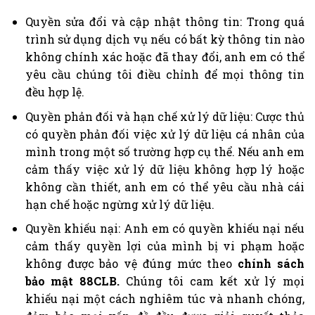
Quyền sửa đổi và cập nhật thông tin: Trong quá
trình sử dụng dịch vụ nếu có bất kỳ thông tin nào
không chính xác hoặc đã thay đổi, anh em có thể
yêu cầu chúng tôi điều chỉnh để mọi thông tin
đều hợp lệ.
Quyền phản đối và hạn chế xử lý dữ liệu: Cược thủ
có quyền phản đối việc xử lý dữ liệu cá nhân của
mình trong một số trường hợp cụ thể. Nếu anh em
cảm thấy việc xử lý dữ liệu không hợp lý hoặc
không cần thiết, anh em có thể yêu cầu nhà cái
hạn chế hoặc ngừng xử lý dữ liệu.
Quyền khiếu nại: Anh em có quyền khiếu nại nếu
cảm thấy quyền lợi của mình bị vi phạm hoặc
không được bảo vệ đúng mức theo
chính sách
bảo mật 88CLB.
Chúng tôi cam kết xử lý mọi
khiếu nại một cách nghiêm túc và nhanh chóng,