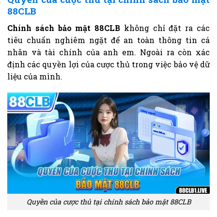
88CLB
Chính sách bảo mật 88CLB
không chỉ đặt ra các
tiêu chuẩn nghiêm ngặt để an toàn thông tin cá
nhân và tài chính của anh em. Ngoài ra còn xác
định các quyền lợi của cược thủ trong việc bảo vệ dữ
liệu của mình.
Quyền của cược thủ tại chính sách bảo mật 88CLB