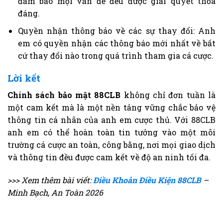
đảm bảo mọi vấn đề đều được giải quyết thỏa
đáng.
Quyền nhận thông báo về các sự thay đổi: Anh
em có quyền nhận các thông báo mới nhất về bất
cứ thay đổi nào trong quá trình tham gia cá cược.
Lời kết
Chính sách bảo mật 88CLB
không chỉ đơn tuần là
một cam kết mà là một nền tảng vững chắc bảo vệ
thông tin cá nhân của anh em cược thủ. Với 88CLB
anh em có thể hoàn toàn tin tưởng vào một môi
trường cá cược an toàn, công bằng, nơi mọi giao dịch
và thông tin đều được cam kết về độ an ninh tối đa.
>>> Xem thêm bài viết:
Điều Khoản Điều Kiện 88CLB
–
Minh Bạch, An Toàn 2026