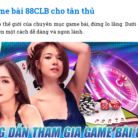
e bài 88CLB cho tân thủ
thế giới của chuyên mục game bài, đừng lo lắng. Dưới 
ên một cách dễ dàng và ngon lành.