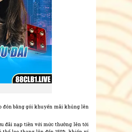
ào đón bằng gói khuyến mãi khủng lên
u đãi nạp tiền với mức thưởng lên tới
ó thể leo thang lên đến 150%, khiến ví