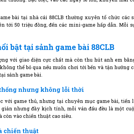
 Game bài tại nhà cái 88CLB thường xuyên tổ chức các s
ên tới 50 triệu đồng, đến các mini-game hấp dẫn. Mỗi sự
nổi bật tại sảnh game bài 88CLB
ng với giao diện cực chất mà còn thu hút anh em bằng 
 không thể bỏ qua nếu muốn chơi tới bến và tận hưởng 
tại sảnh game bài.
thống nhưng không lỗi thời
ộc với game thủ, nhưng tại chuyên mục game bài, tiến
ơn giản nhưng đầy kịch tính, mỗi ván đấu đều là một cu
còn vào chiến thuật cao siêu.
à chiến thuật