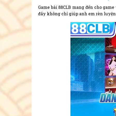
Game bài 88CLB
mang đến cho game th
đây không chỉ giúp anh em rèn luyện 