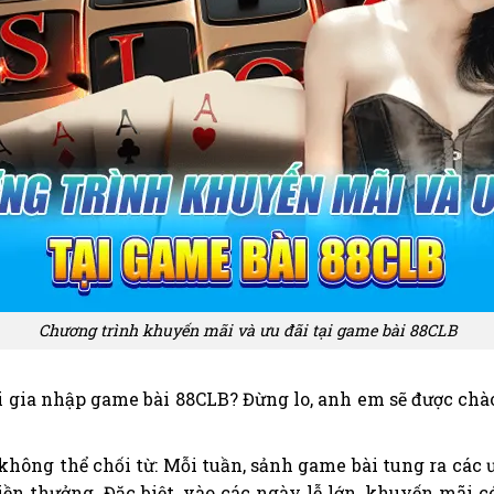
Chương trình khuyến mãi và ưu đãi tại game bài 88CLB
i gia nhập
game bài 88CLB
? Đừng lo, anh em sẽ được ch
không thể chối từ: Mỗi tuần, sảnh game bài tung ra các ư
tiền thưởng. Đặc biệt, vào các ngày lễ lớn, khuyến mãi c