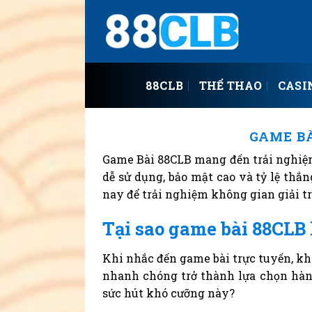
Chuyển
đến
nội
dung
88CLB
THỂ THAO
CASI
GAME BÀ
Game Bài 88CLB mang đến trải nghiệm c
dễ sử dụng, bảo mật cao và tỷ lệ thắ
nay để trải nghiệm không gian giải trí
Tại sao game bài 88CLB
Khi nhắc đến game bài trực tuyến, kh
nhanh chóng trở thành lựa chọn hàng
sức hút khó cưỡng này?