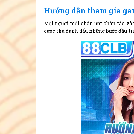
Hướng dẫn tham gia gam
Mọi người mới chân ướt chân ráo vào 
cược thủ đánh dấu những bước đầu ti