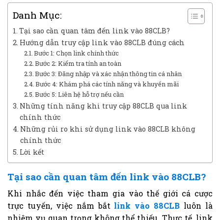
Danh Mục:
Tại sao cần quan tâm đến link vào 88CLB?
Hướng dẫn truy cập link vào 88CLB đúng cách
Bước 1: Chọn link chính thức
Bước 2: Kiểm tra tính an toàn
Bước 3: Đăng nhập và xác nhận thông tin cá nhân
Bước 4: Khám phá các tính năng và khuyến mãi
Bước 5: Liên hệ hỗ trợ nếu cần
Những tính năng khi truy cập 88CLB qua link
chính thức
Những rủi ro khi sử dụng link vào 88CLB không
chính thức
Lời kết
Tại sao cần quan tâm đến link vào 88CLB?
Khi nhắc đến việc tham gia vào thế giới cá cược
trực tuyến, việc nắm bắt
link vào 88CLB
luôn là
nhiệm vụ quan trọng không thể thiếu. Thực tế, link