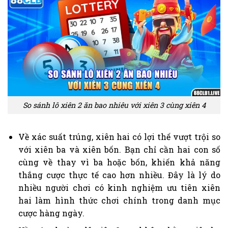
So sánh lô xiên 2 ăn bao nhiêu với xiên 3 cùng xiên 4
Về xác suất trúng, xiên hai có lợi thế vượt trội so
với xiên ba và xiên bốn. Bạn chỉ cần hai con số
cùng về thay vì ba hoặc bốn, khiến khả năng
thắng cược thực tế cao hơn nhiều. Đây là lý do
nhiều người chơi có kinh nghiệm ưu tiên xiên
hai làm hình thức chơi chính trong danh mục
cược hàng ngày.