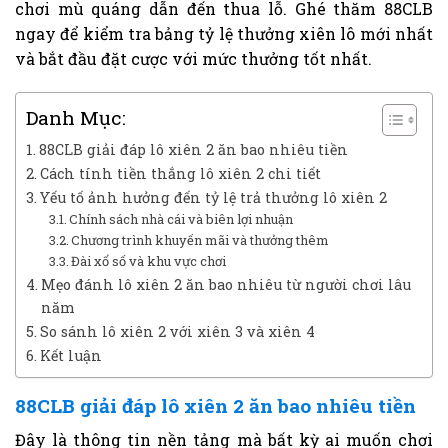
chơi mù quáng dẫn đến thua lỗ. Ghé thăm 88CLB
ngay để kiểm tra bảng tỷ lệ thưởng xiên lô mới nhất
và bắt đầu đặt cược với mức thưởng tốt nhất.
Danh Mục:
88CLB giải đáp lô xiên 2 ăn bao nhiêu tiền
Cách tính tiền thắng lô xiên 2 chi tiết
Yếu tố ảnh hưởng đến tỷ lệ trả thưởng lô xiên 2
Chính sách nhà cái và biên lợi nhuận
Chương trình khuyến mãi và thưởng thêm
Đài xổ số và khu vực chơi
Mẹo đánh lô xiên 2 ăn bao nhiêu từ người chơi lâu
năm
So sánh lô xiên 2 với xiên 3 và xiên 4
Kết luận
88CLB giải đáp lô xiên 2 ăn bao nhiêu tiền
Đây là thông tin nền tảng mà bất kỳ ai muốn chơi