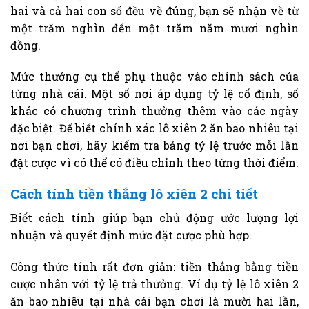
hai và cả hai con số đều về đúng, bạn sẽ nhận về từ
một trăm nghìn đến một trăm năm mươi nghìn
đồng.
Mức thưởng cụ thể phụ thuộc vào chính sách của
từng nhà cái. Một số nơi áp dụng tỷ lệ cố định, số
khác có chương trình thưởng thêm vào các ngày
đặc biệt. Để biết chính xác lô xiên 2 ăn bao nhiêu tại
nơi bạn chơi, hãy kiểm tra bảng tỷ lệ trước mỗi lần
đặt cược vì có thể có điều chỉnh theo từng thời điểm.
Cách tính tiền thắng lô xiên 2 chi tiết
Biết cách tính giúp bạn chủ động ước lượng lợi
nhuận và quyết định mức đặt cược phù hợp.
Công thức tính rất đơn giản: tiền thắng bằng tiền
cược nhân với tỷ lệ trả thưởng. Ví dụ tỷ lệ lô xiên 2
ăn bao nhiêu tại nhà cái bạn chơi là mười hai lần,