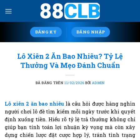
Chuyển
đến
nội
dung
ĐĂNG KÝ
ĐĂNG NHẬP
Lô Xiên 2 Ăn Bao Nhiêu? Tỷ Lệ
Thưởng Và Mẹo Đánh Chuẩn
ĐÃ ĐĂNG TRÊN
11/02/2026
BỞI
ADMIN
Lô xiên 2 ăn bao nhiêu
là câu hỏi được hàng nghìn
người chơi lô đề tìm kiếm mỗi ngày trước khi quyết
định xuống tiền. Hiểu rõ tỷ lệ trả thưởng không chỉ
giúp bạn tính toán lợi nhuận kỳ vọng mà còn xây
dựng chiến lược đặt cược hợp lý, tránh tình trạng