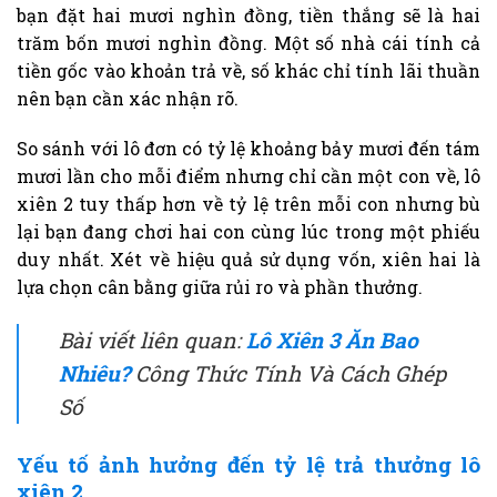
bạn đặt hai mươi nghìn đồng, tiền thắng sẽ là hai
trăm bốn mươi nghìn đồng. Một số nhà cái tính cả
tiền gốc vào khoản trả về, số khác chỉ tính lãi thuần
nên bạn cần xác nhận rõ.
So sánh với lô đơn có tỷ lệ khoảng bảy mươi đến tám
mươi lần cho mỗi điểm nhưng chỉ cần một con về, lô
xiên 2 tuy thấp hơn về tỷ lệ trên mỗi con nhưng bù
lại bạn đang chơi hai con cùng lúc trong một phiếu
duy nhất. Xét về hiệu quả sử dụng vốn, xiên hai là
lựa chọn cân bằng giữa rủi ro và phần thưởng.
Bài viết liên quan:
Lô Xiên 3 Ăn Bao
Nhiêu?
Công Thức Tính Và Cách Ghép
Số
Yếu tố ảnh hưởng đến tỷ lệ trả thưởng lô
xiên 2