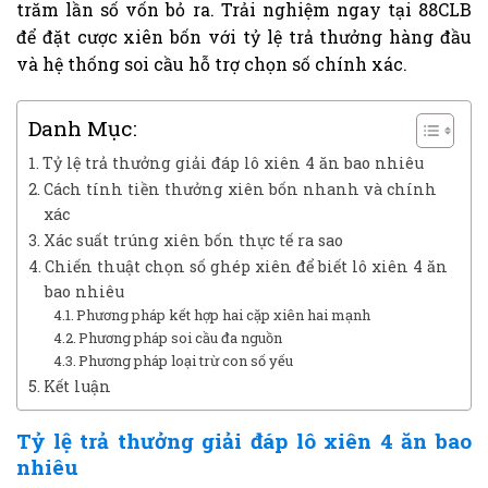
trăm lần số vốn bỏ ra. Trải nghiệm ngay tại 88CLB
để đặt cược xiên bốn với tỷ lệ trả thưởng hàng đầu
và hệ thống soi cầu hỗ trợ chọn số chính xác.
Danh Mục:
Tỷ lệ trả thưởng giải đáp lô xiên 4 ăn bao nhiêu
Cách tính tiền thưởng xiên bốn nhanh và chính
xác
Xác suất trúng xiên bốn thực tế ra sao
Chiến thuật chọn số ghép xiên để biết lô xiên 4 ăn
bao nhiêu
Phương pháp kết hợp hai cặp xiên hai mạnh
Phương pháp soi cầu đa nguồn
Phương pháp loại trừ con số yếu
Kết luận
Tỷ lệ trả thưởng giải đáp lô xiên 4 ăn bao
nhiêu