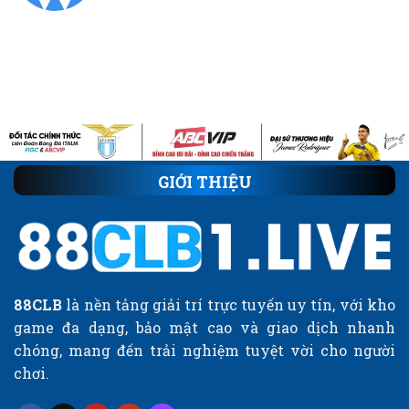
GIỚI THIỆU
88CLB
là nền tảng giải trí trực tuyến uy tín, với kho
game đa dạng, bảo mật cao và giao dịch nhanh
chóng, mang đến trải nghiệm tuyệt vời cho người
chơi.