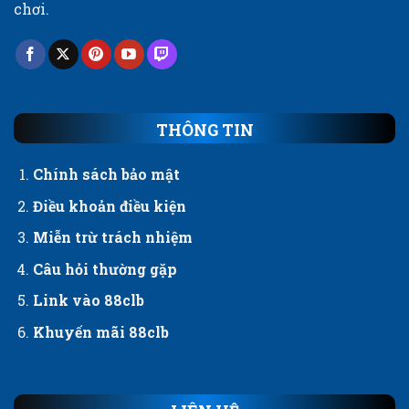
chơi.
THÔNG TIN
Chính sách bảo mật
Điều khoản điều kiện
Miễn trừ trách nhiệm
Câu hỏi thường gặp
Link vào 88clb
Khuyến mãi 88clb