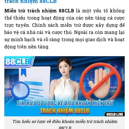
trách nhiệm 88CLB
Miễn trừ trách nhiệm 88CLB
là một yếu tố không
thể thiếu trong hoạt động của các nền tảng cá cược
trực tuyến. Chính sách miễn trừ được xây dựng để
bảo vệ cả nhà cái và cược thủ. Ngoài ra còn mang lại
sự minh bạch và rõ ràng trong mọi giao dịch và hoạt
động trên nền tảng.
Tìm hiểu sơ lược về điều khoản miễn trừ trách nhiệm
88CLB