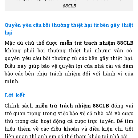
88CLB
Quyền yêu cầu bồi thường thiệt hại từ bên gây thiệt
hại
Mặc dù chủ thể được
miễn trừ trách nhiệm 88CLB
không phải bồi thường thiệt hại nhưng vẫn có
quyền yêu cầu bồi thường từ các bên gây thiệt hại.
Điều này giúp bảo vệ quyền lợi của nhà cái và đảm
bảo các bên chịu trách nhiệm đối với hành vi của
mình.
Lời kết
Chính sách
miễn trừ trách nhiệm 88CLB
đóng vai
trò quan trọng trong việc bảo vệ cả nhà cái và cược
thủ trong các hoạt động cá cược trực tuyến. Để tìm
hiểu thêm về các điều khoản và điều kiện chi tiết
liên quan thì anh em có thể tham khảo tại nhà cái.