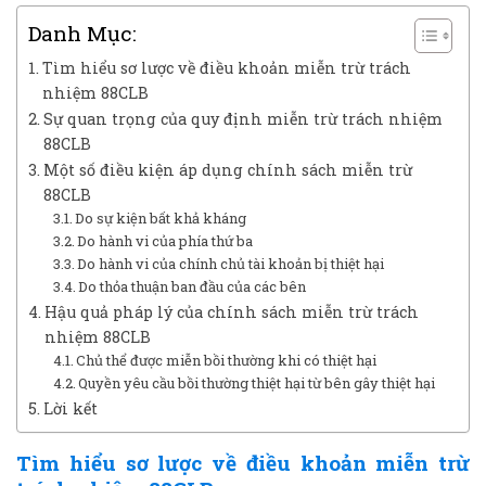
Danh Mục:
Tìm hiểu sơ lược về điều khoản miễn trừ trách
nhiệm 88CLB
Sự quan trọng của quy định miễn trừ trách nhiệm
88CLB
Một số điều kiện áp dụng chính sách miễn trừ
88CLB
Do sự kiện bất khả kháng
Do hành vi của phía thứ ba
Do hành vi của chính chủ tài khoản bị thiệt hại
Do thỏa thuận ban đầu của các bên
Hậu quả pháp lý của chính sách miễn trừ trách
nhiệm 88CLB
Chủ thể được miễn bồi thường khi có thiệt hại
Quyền yêu cầu bồi thường thiệt hại từ bên gây thiệt hại
Lời kết
Tìm hiểu sơ lược về điều khoản miễn trừ