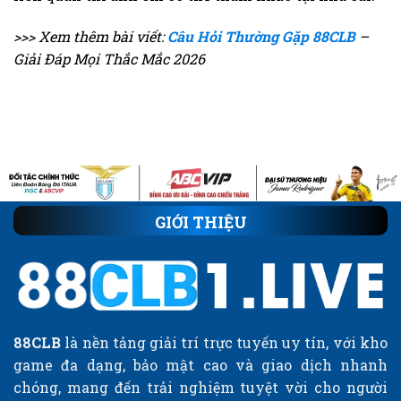
>>> Xem thêm bài viết:
Câu Hỏi Thường Gặp 88CLB
–
Giải Đáp Mọi Thắc Mắc 2026
GIỚI THIỆU
88CLB
là nền tảng giải trí trực tuyến uy tín, với kho
game đa dạng, bảo mật cao và giao dịch nhanh
chóng, mang đến trải nghiệm tuyệt vời cho người