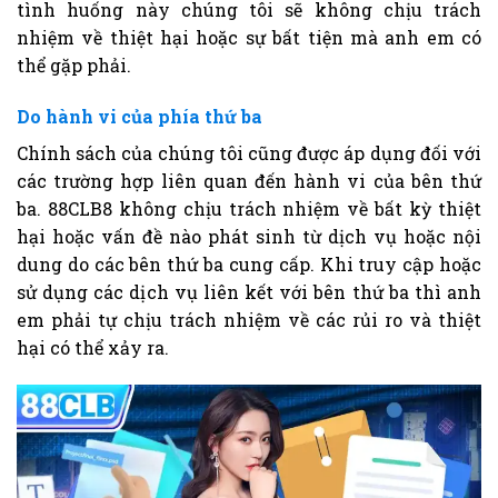
tình huống này chúng tôi sẽ không chịu trách
nhiệm về thiệt hại hoặc sự bất tiện mà anh em có
thể gặp phải.
Do hành vi của phía thứ ba
Chính sách của chúng tôi cũng được áp dụng đối với
các trường hợp liên quan đến hành vi của bên thứ
ba. 88CLB8 không chịu trách nhiệm về bất kỳ thiệt
hại hoặc vấn đề nào phát sinh từ dịch vụ hoặc nội
dung do các bên thứ ba cung cấp. Khi truy cập hoặc
sử dụng các dịch vụ liên kết với bên thứ ba thì anh
em phải tự chịu trách nhiệm về các rủi ro và thiệt
hại có thể xảy ra.