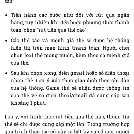
sau:
Tiến hành các bước như đối với rút qua ngân
hàng, tuy nhiên khi đến bước phương thức thanh
toán, chọn “rút tiền qua thẻ cào”.
Các thẻ cào và mệnh giá thẻ sẽ được hệ thống
hiển thị trên màn hình thanh toán. Người chơi
chọn loại thẻ mong muốn, kèm theo cả mệnh giá
của thẻ.
Sau khi chọn xong, điền gmail hoặc số điện thoại
nhận thẻ. Lưu ý xác thực giao dịch theo chỉ dẫn
của hệ thống. Game thủ sẽ nhận được thông tin
của thẻ về số điện thoại/gmail đã cung cấp sau
khoảng 1 phút.
Lưu ý, với hình thức rút tiền qua thẻ nạp, thông tin
thẻ sẽ chỉ được cung cấp một lần. Trong trường hợp
quá trình thao tác có xảy ra bất kỳ sự cố nào, người