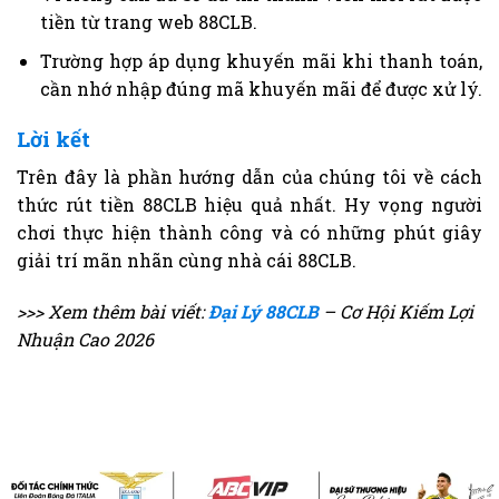
tiền từ trang web 88CLB.
Trường hợp áp dụng khuyến mãi khi thanh toán,
cần nhớ nhập đúng mã khuyến mãi để được xử lý.
Lời kết
Trên đây là phần hướng dẫn của chúng tôi về cách
thức
rút tiền 88CLB
hiệu quả nhất. Hy vọng người
chơi thực hiện thành công và có những phút giây
giải trí mãn nhãn cùng nhà cái 88CLB.
>>> Xem thêm bài viết:
Đại Lý 88CLB
– Cơ Hội Kiếm Lợi
Nhuận Cao 2026