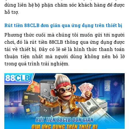
dùng liên hệ bộ phận chăm sóc khách hàng để được
hỗ trợ.
Rút tiền 88CLB đơn giản qua ứng dụng trên thiết bị
Phương thức cuối mà chúng tôi muốn gửi tới người
chơi, đó là
rút tiền 88CLB
thông qua ứng dụng được
tải về thiết bị. Đây có lẽ sẽ là hình thức thanh toán
thuận tiện nhất mà người dùng không nên bỏ lỡ
trong quá trình trải nghiệm.