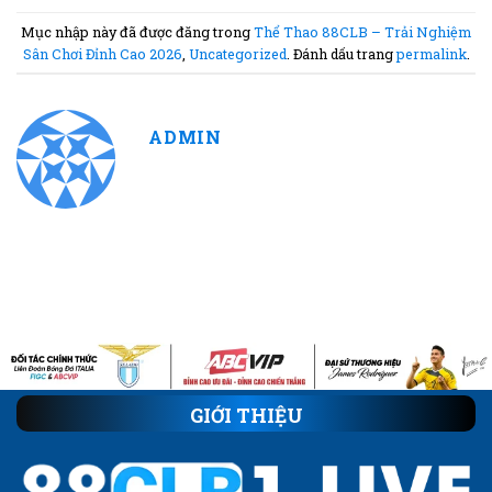
Mục nhập này đã được đăng trong
Thể Thao 88CLB – Trải Nghiệm
Sân Chơi Đỉnh Cao 2026
,
Uncategorized
. Đánh dấu trang
permalink
.
ADMIN
GIỚI THIỆU