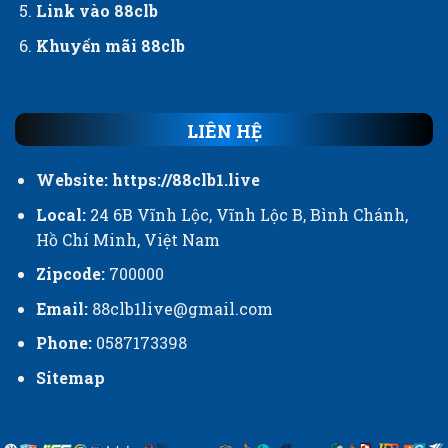
Link vào 88clb
Khuyến mãi 88clb
LIÊN HỆ
Website:
https://88clb1.live
Local:
24 6B Vĩnh Lộc, Vĩnh Lộc B, Bình Chánh,
Hồ Chí Minh, Việt Nam
Zipcode:
700000
Email:
88clb1live@gmail.com
Phone:
0587173398
Sitemap