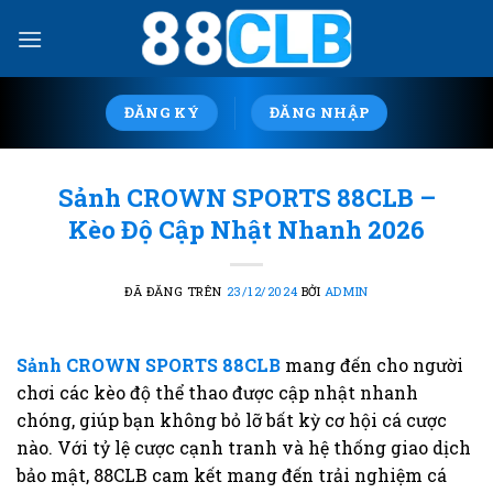
Chuyển
đến
nội
dung
ĐĂNG KÝ
ĐĂNG NHẬP
Sảnh CROWN SPORTS 88CLB –
Kèo Độ Cập Nhật Nhanh 2026
ĐÃ ĐĂNG TRÊN
23/12/2024
BỞI
ADMIN
Sảnh CROWN SPORTS 88CLB
mang đến cho người
chơi các kèo độ thể thao được cập nhật nhanh
chóng, giúp bạn không bỏ lỡ bất kỳ cơ hội cá cược
nào. Với tỷ lệ cược cạnh tranh và hệ thống giao dịch
bảo mật, 88CLB cam kết mang đến trải nghiệm cá