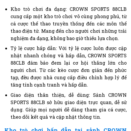
Kho trò chơi đa dạng: CROWN SPORTS 88CLB
cung cấp một kho trò chơi vô cùng phong phú, từ
cá cược thể thao truyền thống đến các môn thể
thao điện tử. Mang đến cho người chơi những trải
nghiệm đa dạng, không bao giờ thiếu lựa chọn.
Tỷ lệ cược hấp dẫn: Với tỷ lệ cược luôn được cập
nhật nhanh chóng và hấp dẫn, CROWN SPORTS
88CLB đảm bảo đem lại cơ hội thắng lớn cho
người chơi. Từ các kèo cược đơn giản đến phức
tạp, đều được nhà cung cấp điều chỉnh hợp lý để
tăng tính cạnh tranh và hấp dẫn.
Giao diện thân thiện, dễ dùng:
Sảnh CROWN
SPORTS 88CLB
sở hữu giao diện trực quan, dễ sử
dụng. Giúp mọi người dễ dàng tham gia cá cược,
theo dõi kết quả và cập nhật thông tin.
Kho trò chơi hấp dẫn tại sảnh CROWN