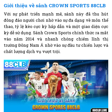
Giới thiệu về sảnh CROWN SPORTS 88CLB
Với sự phát triển mạnh mẽ, sảnh này đã thu hút
đông đảo người chơi nhờ vào sự đa dạng về môn thể
thao, tỷ lệ kèo cực kỳ hấp dẫn và một giao diện cực
kỳ dễ sử dụng. Sảnh Crown Sports chính thức ra mắt
vào năm 2014 và nhanh chóng chiếm lĩnh thị
trường Đông Nam Á nhờ vào sự đầu tư chiến lược và
chất lượng dịch vụ vượt trội.