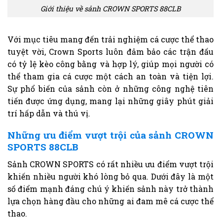
Giới thiệu về sảnh CROWN SPORTS 88CLB
Với mục tiêu mang đến trải nghiệm cá cược thể thao
tuyệt vời, Crown Sports luôn đảm bảo các trận đấu
có tỷ lệ kèo công bằng và hợp lý, giúp mọi người có
thể tham gia cá cược một cách an toàn và tiện lợi.
Sự phổ biến của sảnh còn ở những công nghệ tiên
tiến được ứng dụng, mang lại những giây phút giải
trí hấp dẫn và thú vị.
Những ưu điểm vượt trội của sảnh CROWN
SPORTS 88CLB
Sảnh CROWN SPORTS có rất nhiều ưu điểm vượt trội
khiến nhiều người khó lòng bỏ qua. Dưới đây là một
số điểm mạnh đáng chú ý khiến sảnh này trở thành
lựa chọn hàng đầu cho những ai đam mê cá cược thể
thao.