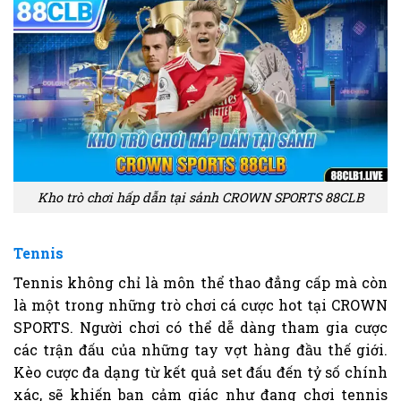
Kho trò chơi hấp dẫn tại sảnh CROWN SPORTS 88CLB
Tennis
Tennis không chỉ là môn thể thao đẳng cấp mà còn
là một trong những trò chơi cá cược hot tại CROWN
SPORTS. Người chơi có thể dễ dàng tham gia cược
các trận đấu của những tay vợt hàng đầu thế giới.
Kèo cược đa dạng từ kết quả set đấu đến tỷ số chính
xác, sẽ khiến bạn cảm giác như đang chơi tennis