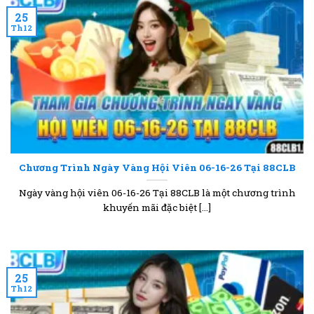
25
Th12
Chương Trình Ngày Vàng Hội Viên 06-16-26 Tại 88CLB
Ngày vàng hội viên 06-16-26 Tại 88CLB là một chương trình
khuyến mãi đặc biệt [...]
25
Th12