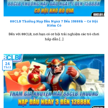
88CLB Thưởng Nạp Đầu Ngày 7 Đến 15888k – Cơ Hội
Hiếm Có
Đến với 88CLB, nơi bạn có cơ hội trải nghiệm các trò chơi
hấp dẫn [...]
24
Th12