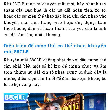
Khi 88CLB tung ra khuyến mãi mới, hãy nhanh tay
tham gia. Đặc biệt là các ưu đãi hoàn tiền, xổ số,
hoặc các sự kiện thể thao đặc biệt. Chỉ cần nhấp vào
khuyến mãi trên trang web hoặc ứng dụng. Làm
theo hướng dẫn và hoàn thành các yêu cầu là anh
em đã sẵn sàng nhận thưởng.
Điều kiện để cược thủ có thể nhận khuyến
mãi 88CLB
Khuyến mãi 88CLB
không phải dễ xơi đâu,game thủ
cần phải biết một số bí kíp để chinh phục và ẵm
trọn những ưu đãi xịn sò nhất. Đừng lo, dưới đây là
những điều kiện cần thiết để đảm bảo bạn không bỏ
lỡ cơ hội vàng này.