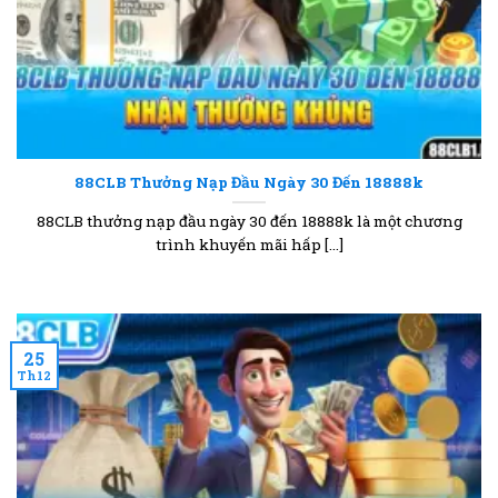
88CLB Thưởng Nạp Đầu Ngày 30 Đến 18888k
88CLB thưởng nạp đầu ngày 30 đến 18888k là một chương
trình khuyến mãi hấp [...]
25
Th12