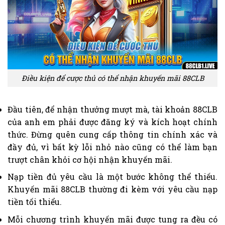
Điều kiện để cược thủ có thể nhận khuyến mãi 88CLB
Đầu tiên, để nhận thưởng mượt mà, tài khoản 88CLB
của anh em phải được đăng ký và kích hoạt chính
thức. Đừng quên cung cấp thông tin chính xác và
đầy đủ, vì bất kỳ lỗi nhỏ nào cũng có thể làm bạn
trượt chân khỏi cơ hội nhận khuyến mãi.
Nạp tiền đủ yêu cầu là một bước không thể thiếu.
Khuyến mãi 88CLB
thường đi kèm với yêu cầu nạp
tiền tối thiểu.
Mỗi chương trình khuyến mãi được tung ra đều có