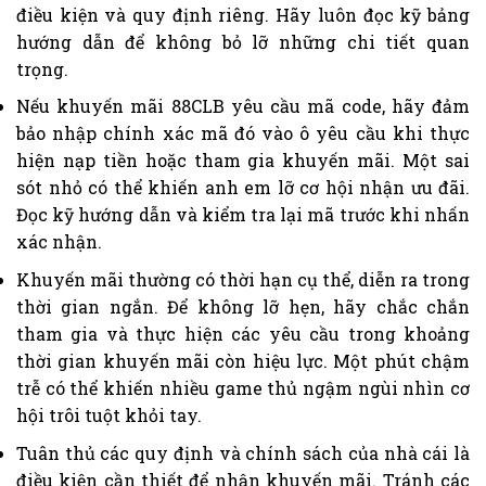
điều kiện và quy định riêng. Hãy luôn đọc kỹ bảng
hướng dẫn để không bỏ lỡ những chi tiết quan
trọng.
Nếu
khuyến mãi 88CLB
yêu cầu mã code, hãy đảm
bảo nhập chính xác mã đó vào ô yêu cầu khi thực
hiện nạp tiền hoặc tham gia khuyến mãi. Một sai
sót nhỏ có thể khiến anh em lỡ cơ hội nhận ưu đãi.
Đọc kỹ hướng dẫn và kiểm tra lại mã trước khi nhấn
xác nhận.
Khuyến mãi thường có thời hạn cụ thể, diễn ra trong
thời gian ngắn. Để không lỡ hẹn, hãy chắc chắn
tham gia và thực hiện các yêu cầu trong khoảng
thời gian khuyến mãi còn hiệu lực. Một phút chậm
trễ có thể khiến nhiều game thủ ngậm ngùi nhìn cơ
hội trôi tuột khỏi tay.
Tuân thủ các quy định và chính sách của nhà cái là
điều kiện cần thiết để nhận khuyến mãi. Tránh các